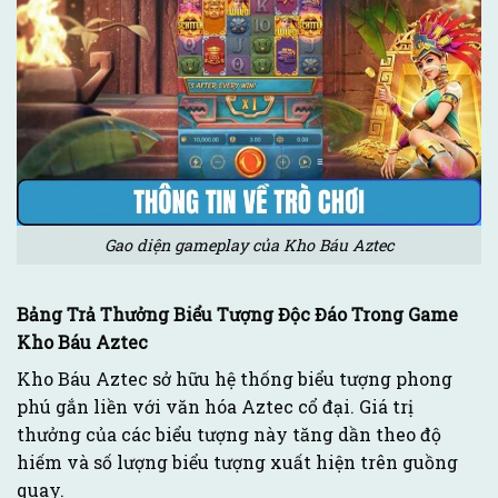
Gao diện gameplay của Kho Báu Aztec
Bảng Trả Thưởng Biểu Tượng Độc Đáo Trong Game
Kho Báu Aztec
Kho Báu Aztec sở hữu hệ thống biểu tượng phong
phú gắn liền với văn hóa Aztec cổ đại. Giá trị
thưởng của các biểu tượng này tăng dần theo độ
hiếm và số lượng biểu tượng xuất hiện trên guồng
quay.