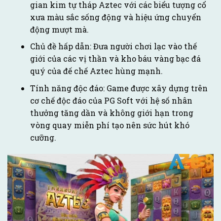
gian kim tự tháp Aztec với các biểu tượng cổ
xưa màu sắc sống động và hiệu ứng chuyển
động mượt mà.
Chủ đề hấp dẫn: Đưa người chơi lạc vào thế
giới của các vị thần và kho báu vàng bạc đá
quý của đế chế Aztec hùng mạnh.
Tính năng độc đáo: Game được xây dựng trên
cơ chế độc đáo của PG Soft với hệ số nhân
thưởng tăng dần và không giới hạn trong
vòng quay miễn phí tạo nên sức hút khó
cưỡng.