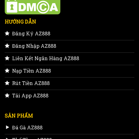
HƯỚNG DẪN
Đăng Ký AZ888
Đăng Nhập AZ888
Liên Kết Ngân Hàng AZ888
Nạp Tiền AZ888
Rút Tiền AZ888
Tải App AZ888
SẢN PHẨM
Đá Gà AZ888