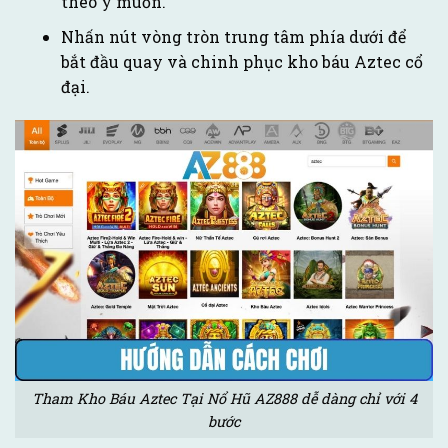
theo ý muốn.
Nhấn nút vòng tròn trung tâm phía dưới để
bắt đầu quay và chinh phục kho báu Aztec cổ
đại.
Tham Kho Báu Aztec Tại Nổ Hũ AZ888 dễ dàng chỉ với 4
bước