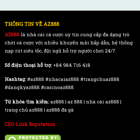
THÔNG TIN VỀ AZ888
AZ888
là nhà cái cá cược uy tín cung cấp đa dạng trò
chơi cá cược với nhiều khuyến mãi hấp dẫn, hệ thống
nạp rút siêu tốc, đội ngũ hỗ trợ người chơi 24/7.
Số điện thoại hỗ trợ:
+84 984 716 418
Hashtag:
#az888 #nhacaiaz888 #trangchuaz888
#dangkyaz888 #casinoaz888
Từ khóa tìm kiếm:
az888 | az 888 | nhà cái az888 |
trang chủ az888 | az888 đá gà
CEO Linh Reputation