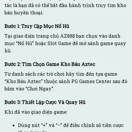
tác là bạn đã có thể bắt đầu hành trình truy tìm kho
báu huyền thoại:
Bước 1: Truy Cập Mục Nổ Hũ
Tại giao diện trang chủ AZ888 bạn chọn vào danh
mục “Nổ Hũ” hoặc Slot Game để mở sảnh game quay
hũ.
Bước 2: Tìm Chọn Game Kho Báu Aztec
Từ danh sách các trò chơi hãy tìm đến tựa game
“Kho Báu Aztec” thuộc sảnh PG Games Center sau đó
bấm vào “Chơi Ngay”.
Bước 3: Thiết Lập Cược Và Quay Hũ
Khi đã vào giao diện game:
Dùng nút “+” và “–” để điều chỉnh số tiền cược