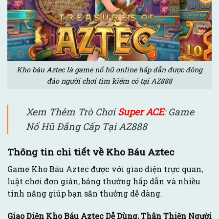
Kho báu Aztec là game nổ hũ online hấp dẫn được đông
đảo người chơi tìm kiếm có tại AZ888
Xem Thêm Trò Chơi
Super ACE
: Game
Nổ Hũ Đẳng Cấp Tại AZ888
Thông tin chi tiết về Kho Báu Aztec
Game Kho Báu Aztec được với giao diện trực quan,
luật chơi đơn giản, bảng thưởng hấp dẫn và nhiều
tính năng giúp bạn săn thưởng dễ dàng.
Giao Diện Kho Báu Aztec Dễ Dùng, Thân Thiện Người