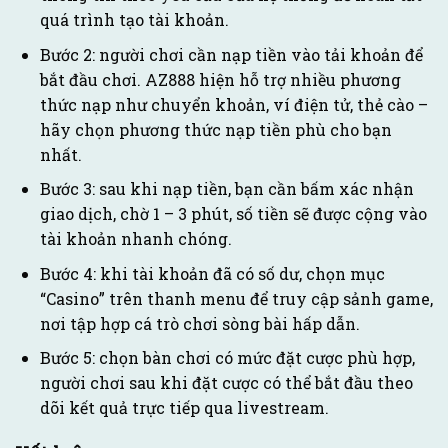
quá trình tạo tài khoản.
Bước 2: người chơi cần
nạp tiền
vào tải khoản để
bắt đầu chơi. AZ888 hiện hỗ trợ nhiều phương
thức nạp như chuyển khoản, ví điện tử, thẻ cào –
hãy chọn phương thức nạp tiền phù cho bạn
nhất.
Bước 3: sau khi nạp tiền, bạn cần bấm xác nhận
giao dịch, chờ 1 – 3 phút, số tiền sẽ được cộng vào
tài khoản nhanh chóng.
Bước 4: khi tài khoản đã có số dư, chọn mục
“Casino” trên thanh menu để truy cập sảnh game,
nơi tập hợp cá trò chơi sòng bài hấp dẫn.
Bước 5: chọn bàn chơi có mức đặt cược phù hợp,
người chơi sau khi đặt cược có thể bắt đầu theo
dõi kết quả trực tiếp qua livestream.