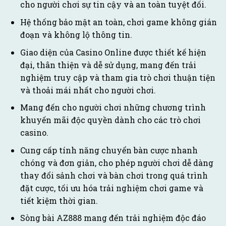
cho người chơi sự tin cậy và an toàn tuyệt đối.
Hệ thống bảo mật an toàn, chơi game không gián
đoạn và không lộ thông tin.
Giao diện của Casino Online được thiết kế hiện
đại, thân thiện và dễ sử dụng, mang đến trải
nghiệm truy cập và tham gia trò chơi thuận tiện
và thoải mái nhất cho người chơi.
Mang đến cho người chơi những chương trình
khuyến mãi độc quyền dành cho các trò chơi
casino.
Cung cấp tính năng chuyển bàn cược nhanh
chóng và đơn giản, cho phép người chơi dễ dàng
thay đổi sảnh chơi và bàn chơi trong quá trình
đặt cược, tối ưu hóa trải nghiệm chơi game và
tiết kiệm thời gian.
Sòng bài AZ888 mang đến trải nghiệm độc đáo