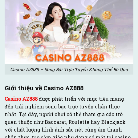
Casino AZ888 – Sòng Bài Trực Tuyến Không Thể Bỏ Qua
Giới thiệu về Casino AZ888
Casino AZ888
được phát triển với mục tiêu mang
đến trải nghiệm sòng bạc trực tuyến chân thực
nhất. Tại đây, người chơi có thể tham gia các trò
quen thuộc như Baccarat, Roulette hay Blackjack
với chất lượng hình ảnh sắc nét cùng âm thanh
chân thực, tạo cảm giác như đang có mặt tại casino