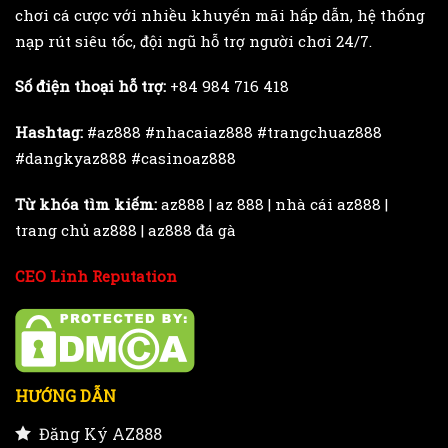
chơi cá cược với nhiều khuyến mãi hấp dẫn, hệ thống
nạp rút siêu tốc, đội ngũ hỗ trợ người chơi 24/7.
Số điện thoại hỗ trợ:
+84 984 716 418
Hashtag:
#az888 #nhacaiaz888 #trangchuaz888
#dangkyaz888 #casinoaz888
Từ khóa tìm kiếm:
az888 | az 888 | nhà cái az888 |
trang chủ az888 | az888 đá gà
CEO Linh Reputation
HƯỚNG DẪN
Đăng Ký AZ888