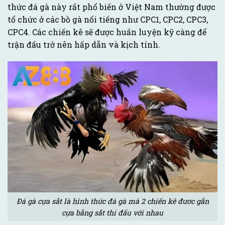
thức đá gà này rất phổ biến ở Việt Nam thường được
tổ chức ở các bồ gà nổi tiếng như CPC1, CPC2, CPC3,
CPC4. Các chiến kê sẽ được huấn luyện kỹ càng để
trận đấu trở nên hấp dẫn và kịch tính.
Đá gà cựa sắt là hình thức đá gà mà 2 chiến kê đươc gắn
cựa bằng sắt thi đấu với nhau