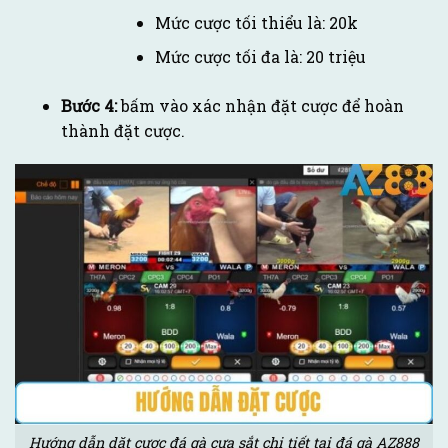
Mức cược tối thiểu là: 20k
Mức cược tối đa là: 20 triệu
Bước 4:
bấm vào xác nhận đặt cược để hoàn
thành đặt cược.
Hướng dẫn dặt cược đá gà cựa sắt chi tiết tại đá gà AZ888