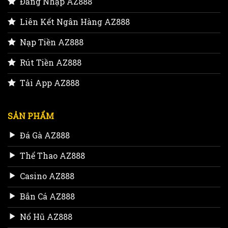
Đăng Nhập AZ888
Liên Kết Ngân Hàng AZ888
Nạp Tiền AZ888
Rút Tiền AZ888
Tải App AZ888
SẢN PHẨM
Đá Gà AZ888
Thể Thao AZ888
Casino AZ888
Bắn Cá AZ888
Nổ Hũ AZ888